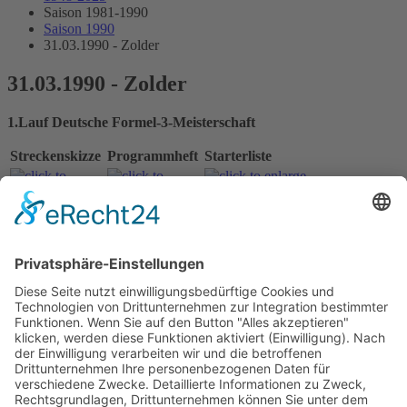
Saison 1981-1990
Saison 1990
31.03.1990 - Zolder
31.03.1990 - Zolder
1.Lauf Deutsche Formel-3-Meisterschaft
Streckenskizze
Programmheft
Starterliste
Alle Ergebnisse:
Nennungsliste
Ergebnis Zeittraining 1
Original Zeitnahme
Ergebnis Zeittraining 2
Gesamtergebnis Zeittraining 1+2
Original Zeitnahme
Ergebnis Warm Up
Startaufstellung