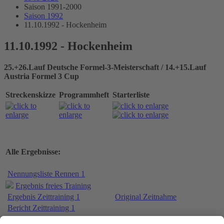
Saison 1991-2000
Saison 1992
11.10.1992 - Hockenheim
11.10.1992 - Hockenheim
25.+26.Lauf Deutsche Formel-3-Meisterschaft / 14.+15.Lauf
Austria Formel 3 Cup
Streckenskizze
Programmheft
Starterliste
Alle Ergebnisse:
Nennungsliste Rennen 1
Ergebnis freies Training
Ergebnis Zeittraining 1
Original Zeitnahme
Bericht Zeittraining 1
Ergebnis Zeittraining 2