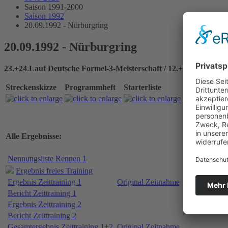
Saison 1991-2000
Saison 1992
20.09.1992 - Nürburgring
20.09.1992 - Nürburgring
23.+24.Lauf Deutsche Formel-3-Meisterschaft / 12.+13.Lauf Aus
Streckenskizze
Programmheft
Starterliste
Alle Ergebnisse:
Nennungsliste Rennen 1
Ergebnis freies Training
Ergebnis Zeittraining 1
Original Zeitnahme
Bericht Zeittraining 1
Ergebnis Zeittraining 2
Bericht Zeittraining 2
Gesamtergebnis Zeittraining 1+2
Original Zeitnahme