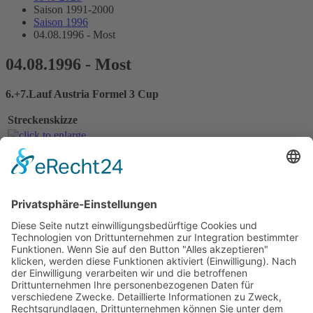
Saison 1991-2000
Saison 1996
04.08.1996 - Most
04.08.1996 - Most
6.+7.Lauf Austria Formel 3 Cup
Streckenskizze
Alle Ergebnisse:
Nennungsliste Rennen 1
Ergebnis Zeittraining 1+2
Startaufstellung Rennen 1
Ergebnis Rennen 1
Nennungsliste Rennen 2
Startaufstellung Rennen 2