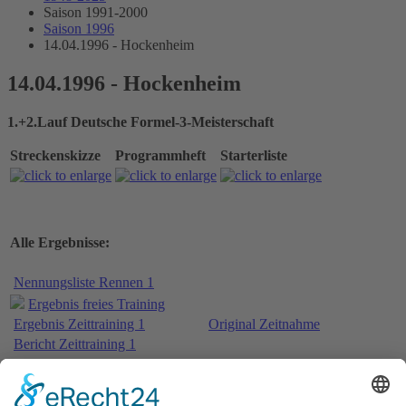
Saison 1991-2000
Saison 1996
14.04.1996 - Hockenheim
14.04.1996 - Hockenheim
1.+2.Lauf Deutsche Formel-3-Meisterschaft
Streckenskizze
Programmheft
Starterliste
Alle Ergebnisse:
Nennungsliste Rennen 1
Ergebnis freies Training
Ergebnis Zeittraining 1
Original Zeitnahme
Bericht Zeittraining 1
Ergebnis Zeittraining 2
Bericht Zeittraining 2
Gesamtergebnis Zeittraining 1+2
Original Zeitnahme