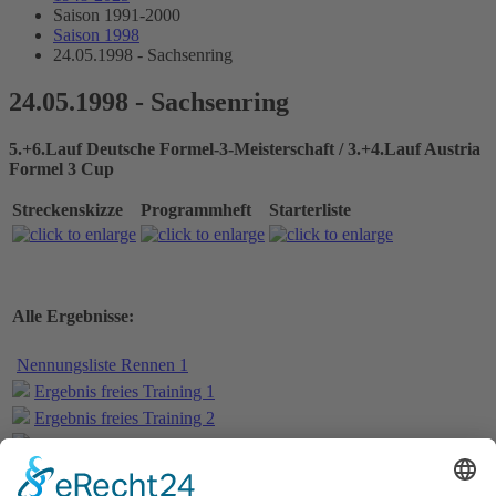
Saison 1991-2000
Saison 1998
24.05.1998 - Sachsenring
24.05.1998 - Sachsenring
5.+6.Lauf Deutsche Formel-3-Meisterschaft / 3.+4.Lauf Austria
Formel 3 Cup
Streckenskizze
Programmheft
Starterliste
Alle Ergebnisse:
Nennungsliste Rennen 1
Ergebnis freies Training 1
Ergebnis freies Training 2
Bericht freies Training
Ergebnis Zeittraining
Original Zeitnahme
Bericht Zeittraining