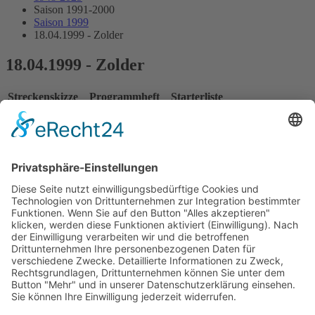
Saison 1991-2000
Saison 1999
18.04.1999 - Zolder
18.04.1999 - Zolder
Streckenskizze
Programmheft
Starterliste
Alle Ergebnisse:
Nennungsliste
Ergebnis Zeittraining 1
Original Zeitnahme
Ergebnis Zeittraining 2
Gesamtergebnis Zeittraining 1+2
Original Zeitnahme
Startaufstellung
Ergebnis Rennen
Original Zeitnahme
Bericht Rennen