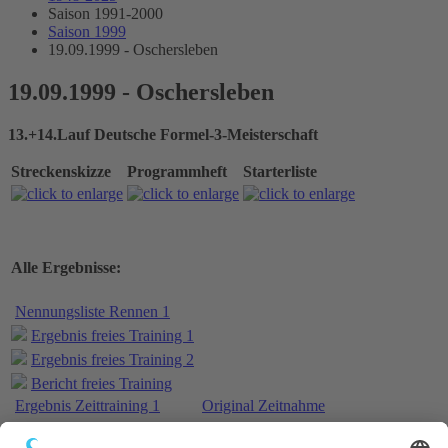
Saison 1991-2000
Saison 1999
19.09.1999 - Oschersleben
19.09.1999 - Oschersleben
13.+14.Lauf Deutsche Formel-3-Meisterschaft
Streckenskizze
Programmheft
Starterliste
Alle Ergebnisse:
Nennungsliste Rennen 1
Ergebnis freies Training 1
Ergebnis freies Training 2
Bericht freies Training
Ergebnis Zeittraining 1
Original Zeitnahme
Bericht Zeittraining 1