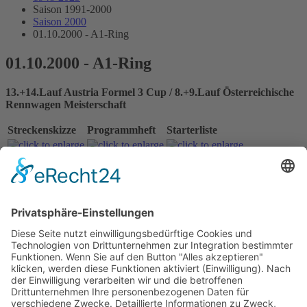
Saison 1991-2000
Saison 2000
01.10.2000 - A1-Ring
01.10.2000 - A1-Ring
13.+14.Lauf Austria Formel 3 Cup / 8.+9.Lauf Österreichische
Rennwagen Meisterschaft
Streckenskizze
Programmheft
Starterliste
Alle Ergebnisse:
Nennungsliste Rennen 1
Ergebnis Zeittraining 1+2
Startaufstellung Rennen 1
Ergebnis Rennen 1
Nennungsliste Rennen 2