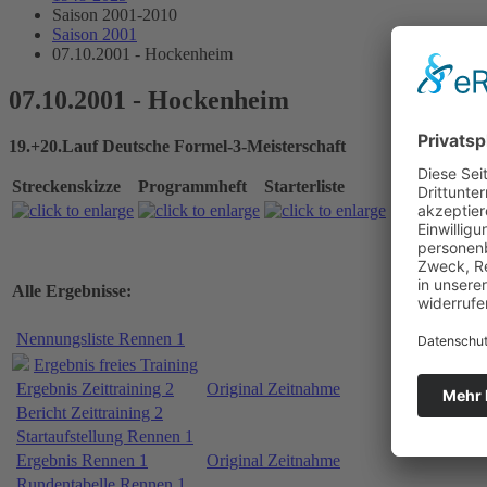
Saison 2001-2010
Saison 2001
07.10.2001 - Hockenheim
07.10.2001 - Hockenheim
19.+20.Lauf Deutsche Formel-3-Meisterschaft
Streckenskizze
Programmheft
Starterliste
Alle Ergebnisse:
Nennungsliste Rennen 1
Ergebnis freies Training
Ergebnis Zeittraining 2
Original Zeitnahme
Bericht Zeittraining 2
Startaufstellung Rennen 1
Ergebnis Rennen 1
Original Zeitnahme
Rundentabelle Rennen 1