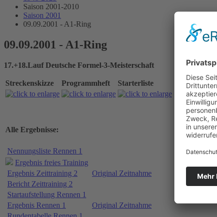
Saison 2001-2010
Saison 2001
09.09.2001 - A1-Ring
09.09.2001 - A1-Ring
17.+18.Lauf Deutsche Formel-3-Meisterschaft
Streckenskizze
Programmheft
Starterliste
Alle Ergebnisse:
Nennungsliste Rennen 1
Ergebnis freies Training
Ergebnis Zeittraining 2
Original Zeitnahme
Bericht Zeittraining 2
Startaufstellung Rennen 1
Ergebnis Rennen 1
Original Zeitnahme
Rundentabelle Rennen 1