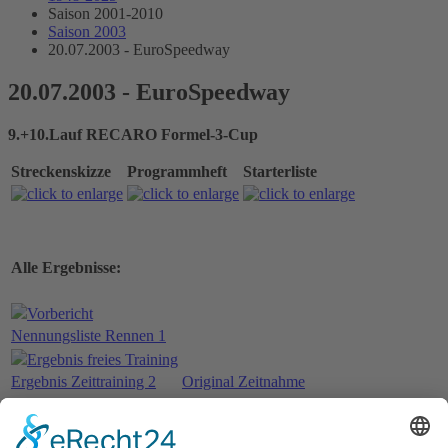
Saison 2001-2010
Saison 2003
20.07.2003 - EuroSpeedway
20.07.2003 - EuroSpeedway
9.+10.Lauf RECARO Formel-3-Cup
Streckenskizze
Programmheft
Starterliste
Alle Ergebnisse:
Vorbericht
Nennungsliste Rennen 1
Ergebnis freies Training
Ergebnis Zeittraining 2
Original Zeitnahme
Bericht Zeittraining
Startaufstellung Rennen 1
Ergebnis Rennen 1
Original Zeitnahme