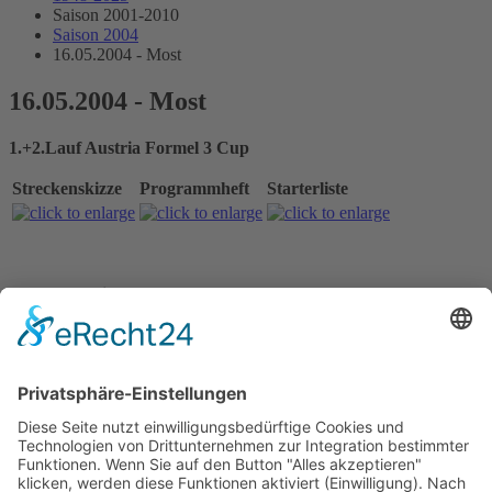
Saison 2001-2010
Saison 2004
16.05.2004 - Most
16.05.2004 - Most
1.+2.Lauf Austria Formel 3 Cup
Streckenskizze
Programmheft
Starterliste
Alle Ergebnisse:
Nennungsliste Rennen 1
Ergebnis Zeittraining 1
Startaufstellung Rennen 1
Ergebnis Rennen 1
Rundentabelle Rennen 1
Nennungsliste Rennen 2