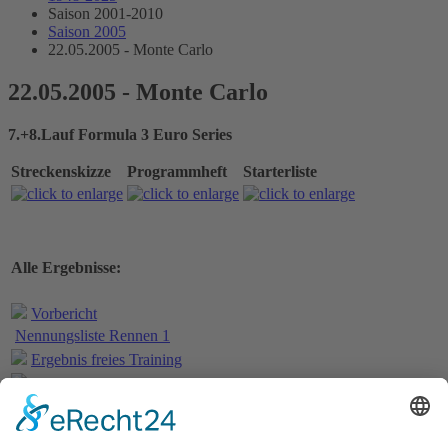
Saison 2001-2010
Saison 2005
22.05.2005 - Monte Carlo
22.05.2005 - Monte Carlo
7.+8.Lauf Formula 3 Euro Series
Streckenskizze
Programmheft
Starterliste
Alle Ergebnisse:
Vorbericht
Nennungsliste Rennen 1
Ergebnis freies Training
Bericht freies Training
Ergebnis Zeittraining
Original Zeitnahme
Bericht Zeittraining