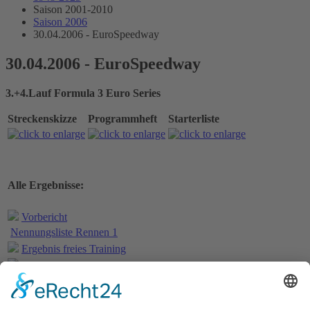
Saison 2001-2010
Saison 2006
30.04.2006 - EuroSpeedway
30.04.2006 - EuroSpeedway
3.+4.Lauf Formula 3 Euro Series
Streckenskizze
Programmheft
Starterliste
Alle Ergebnisse:
Vorbericht
Nennungsliste Rennen 1
Ergebnis freies Training
Bericht freies Training
Ergebnis Zeittraining
Original Zeitnahme
Bericht Zeittraining