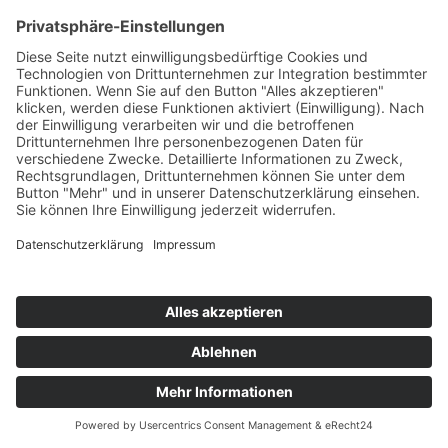
Startaufstellung Rennen 1
Ergebnis Rennen 1
Original Zeitnahme
Rundentabelle Rennen 1
Bericht Rennen 1
Nennungsliste Rennen 2
Startaufstellung Rennen 2
Ergebnis Rennen 2
Original Zeitnahme
Rundentabelle Rennen 2
Bericht Rennen 2
Impressum
Datenschutzerklärung
Kontakt
Links
Jahrbuch
Sitemap
Cookie-Einstellungen
Copyright © www.formel3guide.com 2001 -
2026