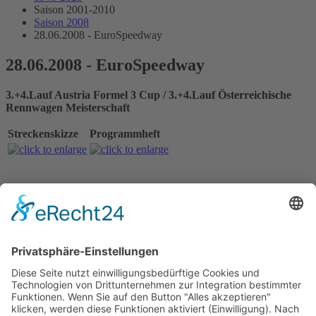
Saison 2001-2010
Saison 2008
28.06.2008 - EuroSpeedway
28.06.2008 - EuroSpeedway
3.+4.Lauf Austria Formel 3 Cup / 3.+4.Lauf Österreichische
Rennwagen Meisterschaft
Streckenskizze
Programmheft
Alle Ergebnisse:
Nennungsliste Rennen 1
Ergebnis freies Training
Ergebnis Zeittraining 1
Startaufstellung Rennen 1
Ergebnis Rennen 1