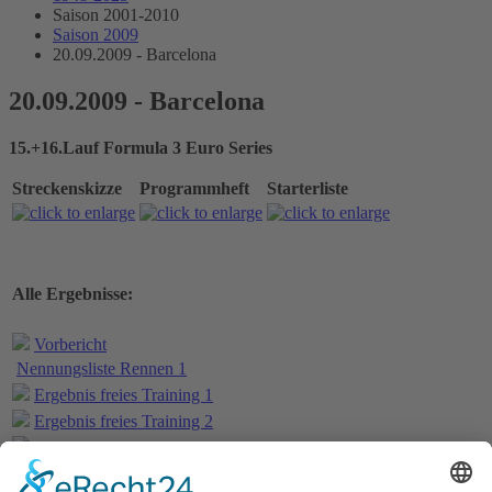
Saison 2001-2010
Saison 2009
20.09.2009 - Barcelona
20.09.2009 - Barcelona
15.+16.Lauf Formula 3 Euro Series
Streckenskizze
Programmheft
Starterliste
Alle Ergebnisse:
Vorbericht
Nennungsliste Rennen 1
Ergebnis freies Training 1
Ergebnis freies Training 2
Bericht freies Training
Ergebnis Zeittraining
Original Zeitnahme