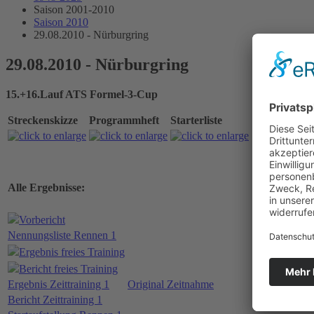
Saison 2001-2010
Saison 2010
29.08.2010 - Nürburgring
29.08.2010 - Nürburgring
15.+16.Lauf ATS Formel-3-Cup
Streckenskizze
Programmheft
Starterliste
Alle Ergebnisse:
Vorbericht
Nennungsliste Rennen 1
Ergebnis freies Training
Bericht freies Training
Ergebnis Zeittraining 1
Original Zeitnahme
Bericht Zeittraining 1