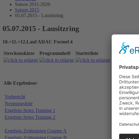
Saison 2011-2020
Saison 2015
05.07.2015 - Lausitzring
05.07.2015 - Lausitzring
10.+11.+12.Lauf ADAC Formel 4
Streckenskizze
Programmheft
Starterliste
Alle Ergebnisse:
Vorbericht
Nennungsliste
Ergebnis freies Training 1
Ergebnis freies Training 2
Ergebnis Zeittraining Gruppe A
Ergebnis Zeittraining Gruppe B