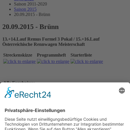
Saison 2011-2020
Saison 2015
20.09.2015 - Brünn
20.09.2015 - Brünn
13.+14.Lauf Remus Formel 3 Pokal / 15.+16.Lauf
Österreichische Rennwagen Meisterschaft
Streckenskizze
Programmheft
Starterliste
Alle Ergebnisse:
Vorbericht
Nennungsliste Rennen 1
Ergebnis Zeittraining 1
Startaufstellung Rennen 1
Ergebnis Rennen 1