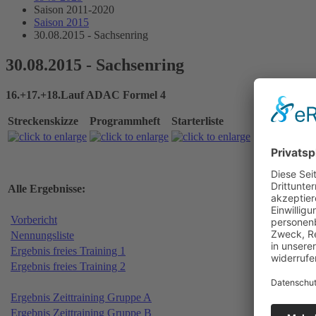
Saison 2011-2020
Saison 2015
30.08.2015 - Sachsenring
30.08.2015 - Sachsenring
16.+17.+18.Lauf ADAC Formel 4
Streckenskizze
Programmheft
Starterliste
Alle Ergebnisse:
Vorbericht
Nennungsliste
Ergebnis freies Training 1
Ergebnis freies Training 2
Ergebnis Zeittraining Gruppe A
Ergebnis Zeittraining Gruppe B