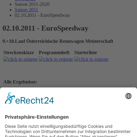
Saison 2011-2020
Saison 2011
02.10.2011 - EuroSpeedway
02.10.2011 - EuroSpeedway
9.+10.Lauf Österreichische Rennwagen Meisterschaft
Streckenskizze
Programmheft
Starterliste
Alle Ergebnisse:
Nennungsliste Rennen 1
Ergebnis freies Training
Ergebnis Zeittraining 1
Original Zeitnahme
Startaufstellung Rennen 1
Ergebnis Rennen 1
Original Zeitnahme
Rundentabelle Rennen 1