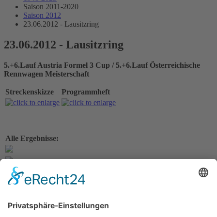
Saison 2011-2020
Saison 2012
23.06.2012 - Lausitzring
23.06.2012 - Lausitzring
5.+6.Lauf Austria Formel 3 Cup / 5.+6.Lauf Österreichische
Rennwagen Meisterschaft
Streckenskizze
Programmheft
Alle Ergebnisse:
Nennungsliste Rennen 1
Ergebnis freies Training
Ergebnis Zeittraining 1
Startaufstellung Rennen 1
Ergebnis Rennen 1