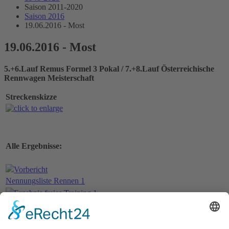
Saison 2011-2020
Saison 2016
19.06.2016 - Most
19.06.2016 - Most
5.+6.Lauf Remus Formel 3 Pokal / 7.+8.Lauf Österreichische
Rennwagen Meisterschaft
Streckenskizze
Alle Ergebnisse:
Vorbericht
Nennungsliste Rennen 1
Ergebnis freies Training 1
Ergebnis freies Training 2
Ergebnis Zeittraining 1
Startaufstellung Rennen 1