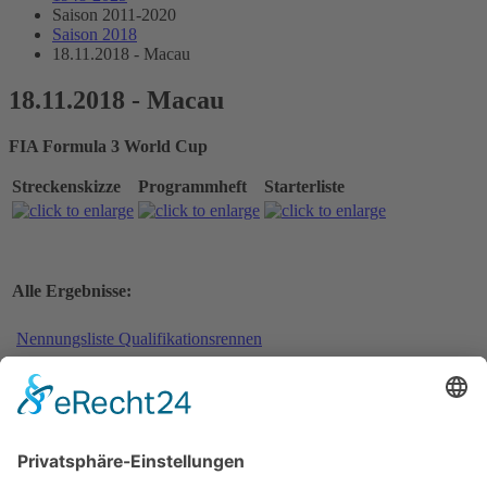
Saison 2011-2020
Saison 2018
18.11.2018 - Macau
18.11.2018 - Macau
FIA Formula 3 World Cup
Streckenskizze
Programmheft
Starterliste
Alle Ergebnisse:
Nennungsliste Qualifikationsrennen
Ergebnis freies Training 1
Ergebnis Zeittraining 1
Original Zeitnahme
Ergebnis freies Training 2
Ergebnis Zeittraining 2
Original Zeitnahme
Gesamtergebnis Zeittraining 1+2
Original Zeitnahme
Startaufstellung Qualifikationsrennen