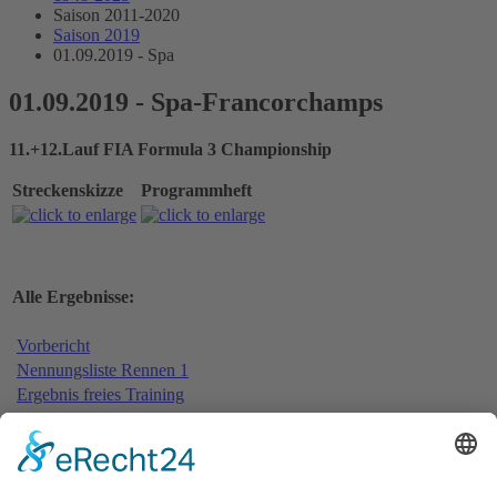
Saison 2011-2020
Saison 2019
01.09.2019 - Spa
01.09.2019 - Spa-Francorchamps
11.+12.Lauf FIA Formula 3 Championship
Streckenskizze
Programmheft
Alle Ergebnisse:
Vorbericht
Nennungsliste Rennen 1
Ergebnis freies Training
Bericht freies Training
Ergebnis Zeittraining
Original Zeitnahme
Bericht Zeittraining
Startaufstellung Rennen 1