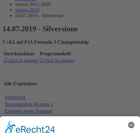
Saison 2011-2020
Saison 2019
14.07.2019 - Silverstone
14.07.2019 - Silverstone
7.+8.Lauf FIA Formula 3 Championship
Streckenskizze
Programmheft
Alle Ergebnisse:
Vorbericht
Nennungsliste Rennen 1
Ergebnis freies Training
Bericht freies Training
Ergebnis Zeittraining
Original Zeitnahme
Bericht Zeittraining
Startaufstellung Rennen 1