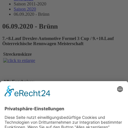
Saison 2011-2020
Saison 2020
06.09.2020 - Brünn
06.09.2020 - Brünn
7.+8.Lauf Drexler-Automotive Formel 3 Cup / 9.+10.Lauf
Österreichische Rennwagen Meisterschaft
Streckenskizze
Alle Ergebnisse:
Vorbericht
Nennungsliste Rennen 1
Ergebnis Zeittraining 1
Startaufstellung Rennen 1
Ergebnis Rennen 1