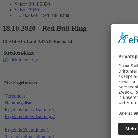
Saison 2011-2020
Saison 2020
18.10.2020 - Red Bull Ring
18.10.2020 - Red Bull Ring
13.+14.+15.Lauf ADAC Formel 4
Streckenskizze
Alle Ergebnisse:
Vorbericht
Nennungsliste
Ergebnis freies Training 1
Ergebnis freies Training 2
Ergebnis Zeittraining 1
Startaufstellung Rennen 1