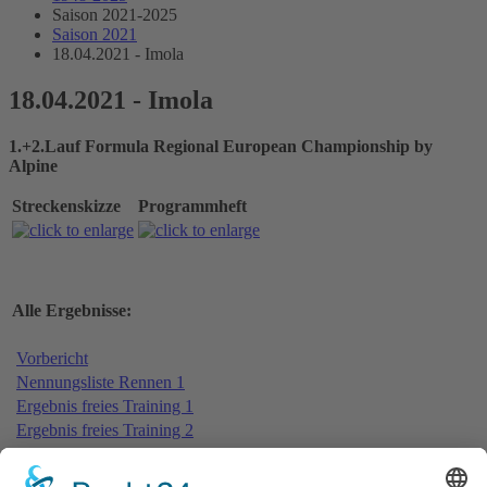
Saison 2021-2025
Saison 2021
18.04.2021 - Imola
18.04.2021 - Imola
1.+2.Lauf Formula Regional European Championship by
Alpine
Streckenskizze
Programmheft
Alle Ergebnisse:
Vorbericht
Nennungsliste Rennen 1
Ergebnis freies Training 1
Ergebnis freies Training 2
Bericht freies Training
Ergebnis Zeittraining 2
Original Zeitnahme