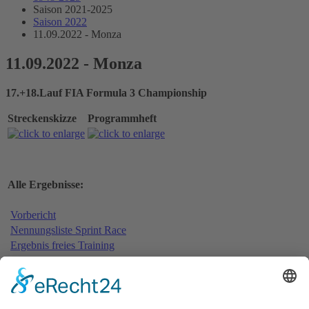
Saison 2021-2025
Saison 2022
11.09.2022 - Monza
11.09.2022 - Monza
17.+18.Lauf FIA Formula 3 Championship
Streckenskizze
Programmheft
Alle Ergebnisse:
Vorbericht
Nennungsliste Sprint Race
Ergebnis freies Training
Bericht freies Training
Ergebnis Zeittraining
Original Zeitnahme
Bericht Zeittraining
Startaufstellung Sprint Race