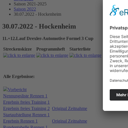
Saison 2021-2025
Saison 2022
30.07.2022 - Hockenheim
30.07.2022 - Hockenheim
11.+12.Lauf Drexler-Automotive Formel 3 Cup
Streckenskizze
Programmheft
Starterliste
Alle Ergebnisse:
Vorbericht
Nennungsliste Rennen 1
Ergebnis freies Training 1
Ergebnis freies Training 2
Original Zeitnahme
Startaufstellung Rennen 1
Ergebnis Rennen 1
Original Zeitnahme
Rundentabelle Rennen 1