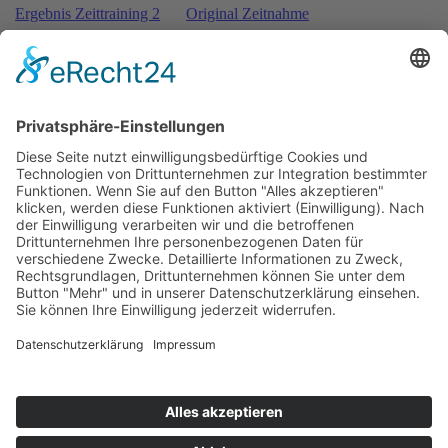
Ergebnis Zeittraining 2
Original Zeitnahme
Bericht Zeittraining 2
Startaufstellung Rennen 1
Ergebnis Rennen 1
Original Zeitnahme
Rundentabelle Rennen 1
Bericht Rennen 1
Nennungsliste Rennen 2
Ergebnis Zeittraining 1
Original Zeitnahme
Bericht Zeittraining 1
Startaufstellung Rennen 2
Ergebnis Rennen 2
Original Zeitnahme
Rundentabelle Rennen 2
Bericht Rennen 2
Impressum
Datenschutzerklärung
Kontakt
Links
Jahrbuch
Sitemap