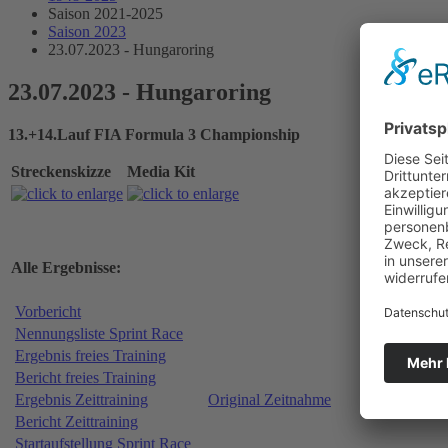
Saison 2021-2025
Saison 2023
23.07.2023 - Hungaroring
23.07.2023 - Hungaroring
13.+14.Lauf FIA Formula 3 Championship
Streckenskizze
Media Kit
Alle Ergebnisse:
Vorbericht
Nennungsliste Sprint Race
Ergebnis freies Training
Bericht freies Training
Ergebnis Zeittraining
Original Zeitnahme
Bericht Zeittraining
Startaufstellung Sprint Race