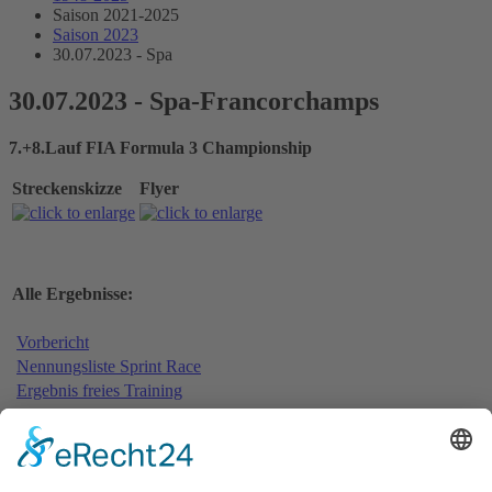
Saison 2021-2025
Saison 2023
30.07.2023 - Spa
30.07.2023 - Spa-Francorchamps
7.+8.Lauf FIA Formula 3 Championship
Streckenskizze
Flyer
Alle Ergebnisse:
Vorbericht
Nennungsliste Sprint Race
Ergebnis freies Training
Bericht freies Training
Ergebnis Zeittraining
Original Zeitnahme
Bericht Zeittraining
Startaufstellung Sprint Race