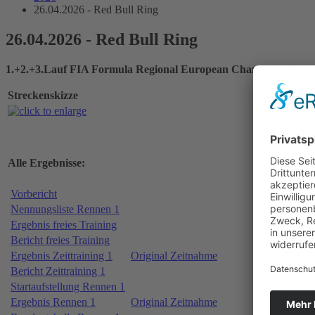
26.04.2026 - Red Bull Ring
26.04.2026 - Red Bull Ring
1.+2.+3.Lauf FIA Formula Regional European Championship
Streckenskizze
Alle Ergebnisse:
Vorbericht
Nennungsliste Rennen 1
Ergebnis freies Training
Bericht freies Training
Ergebnis Zeittraining 1
Original Zeitnahme
Bericht Zeittraining 1
Startaufstellung Rennen 1
Ergebnis Rennen 1
Original Zeitnahme