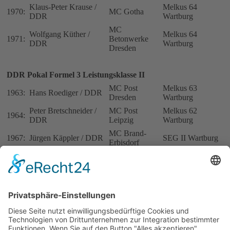
Klaus-Peter Krause /
Melkus 64
1970:
MC Gotha
DDR
Wartburg
MC
Wolfgang Küther /
Melkus 64
1971:
Betonwerke
DDR
Wartburg
Dresden
DDR Pokal Formel 3 Leistungsklasse II
MC Post
Melkus 63
1963:
Hans Roediger / DDR
Dresden
Wartburg
Peter Bretschneider /
MC Post
Melkus 62
1964:
DDR
Leipzig
Wartburg
MC Brand-
1967:
Jürgen Käppler / DDR
SEG II Wartburg
Erbisdorf
Manfred Berger /
MC Wolfen-
1968:
SEG II Wartburg
DDR
Bitterfeld
MC
Wolfgang Küther /
Melkus 64
1969:
Betonwerke
DDR
Wartburg
Dresden
MC
Siegfried Bubenik /
Melkus 64
1970:
Betonwerke
DDR
Wartburg
Dresden