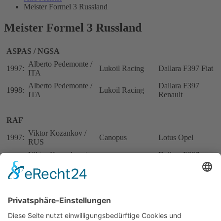
Meister Formel 3 Russland
Meister Formel 3 Russland
ASPAS / NGSA
Alberto Pedemonte /
1997:
Lukoil Racing
Dallara F397 Fiat
ITA
Alberto Pedemonte /
Dallara F397
1998:
Lukoil Racing
ITA
Renault
RAF
Viktor Kozankov /
1997:
Canopus
Lotus Opel
RUS
Viktor Kozankov /
Dallara F397
1998:
Canopus
RUS
Opel
Alberto Pedemonte /
Dallara F398
1999:
Lukoil Racing
ITA
Renault
Alberto Pedemonte /
Dallara F399
2000:
Lukoil Racing
ITA
Renault
Maurizio Mediani /
Art Line