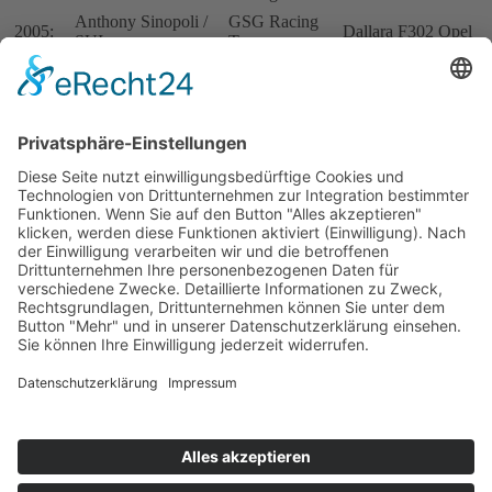
Anthony Sinopoli /
GSG Racing
2005:
Dallara F302 Opel
SUI
Team
Jo Zeller
2006:
Jo Zeller / SUI
Dallara F302 Opel
Racing
Jo Zeller
2007:
Jo Zeller / SUI
Dallara F302 Opel
Racing
Jo Zeller
Dallara F306
2008:
Jo Zeller / SUI
Racing
Mercedes
2009-
KEINE
2013:
MEISTERSCHAFT
Thomas Amweg /
Jo Zeller
Dallara F305
2014:
SUI
Racing
Mercedes
Franz Wöss
Dallara F308
2015:
Kurt Böhlen / SUI
Racing
OPC-Challenge
Impressum
Datenschutzerklärung
Kontakt
Links
Jahrbuch