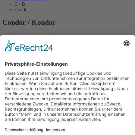
C - D
Condor
Condor / Kondor
Baujahr 1949 (1001 bis 1003 = Condor)
1001
1949
Fritz Huschke von Hanstein
1950
Joseph Göttgens
1951
Katja Ajak
1002
1949
Lilian Heimann-Mayer + Toni Kreuzer
1003
1949-1950
Karl Budde
1951
Karl Budde + Wolfgang Müller
1952
Karl Budde
Baujahr 1950 (1004 = Kondor)
1004
1950-1952
Friedrich Dilthey
1953
Friedrich Dilthey + Erich Gorecki
Impressum