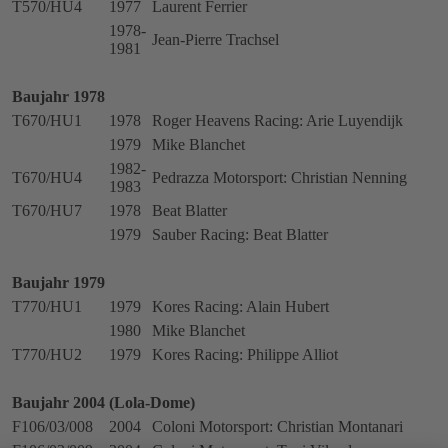
T570/HU4
1977
Laurent Ferrier
1978-
Jean-Pierre Trachsel
1981
Baujahr 1978
T670/HU1
1978
Roger Heavens Racing: Arie Luyendijk
1979
Mike Blanchet
1982-
T670/HU4
Pedrazza Motorsport: Christian Nenning
1983
T670/HU7
1978
Beat Blatter
1979
Sauber Racing: Beat Blatter
Baujahr 1979
T770/HU1
1979
Kores Racing: Alain Hubert
1980
Mike Blanchet
T770/HU2
1979
Kores Racing: Philippe Alliot
Baujahr 2004 (Lola-Dome)
F106/03/008
2004
Coloni Motorsport: Christian Montanari