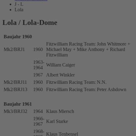
J - L
Lola
Lola / Lola-Dome
Baujahr 1960
Fitzwilliam Racing Team: John Whitmore +
Mk2/BRJ1
1960
Michael May + Mike Anthony + Richard
Fitzwilliam
1963-
William Caiger
1964
1967
Albert Winkler
Mk2/BRJ11
1960
Fitzwilliam Racing Team: N.N.
Mk2/BRJ13
1960
Fitzwilliam Racing Team: Peter Ashdown
Baujahr 1961
Mk3/BRJ32
1964
Klaus Miersch
1966-
Karl Starke
1967
1968-
Klaus Tenbensel