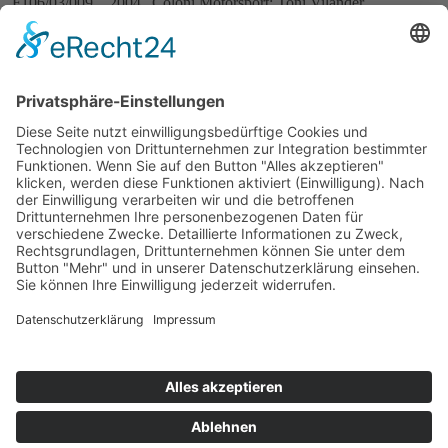
F106/03/009
2004
Coloni Motorsport: Toni Vilander
Baujahr 2006
B06/30/HU01
2006
JB Motorsport: Ferdinand Kool
2007
JB Motorsport: Nico Verdonck
B06/30/HU02
2006
JB Motorsport: Ho-Pin Tung
2007
JB Motorsport: Frederic Vervisch
HS Technik: Joey Foster + Harald
B06/30/HU03
2006
Schlegelmilch
GU-Racing Team: Jens Höing ⇒ HS
2008
Technik: Bernd Herndlhofer
HS Technik: Martin Hippe + Nathan
B06/30/HU04
2006
Antunes
Impressum
Datenschutzerklärung
Kontakt
Links
Jahrbuch
Sitemap