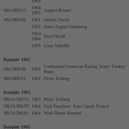
1969
1964-
Mk3/BRJ33
August Rösner
1965
Mk3/BRJ36
1961
Dennis Taylor
1962
Hans-August Stausberg
1963-
Josef Hecht
1964
1965
Ernst Schelble
Baujahr 1962
Continental American Racing Team: Tommy
Mk5/BRJ49
1964
Bunn
Mk5/BRJ52
1962
Picko Troberg
Baujahr 1963
Mk5A/BRJ52
1963
Picko Troberg
Mk5A/BRJ55
1964
Paul Swaelens: Jean-Claude Franck
Mk5A/BRJ61
1964
Wolf-Dieter Mantzel
Baujahr 1965