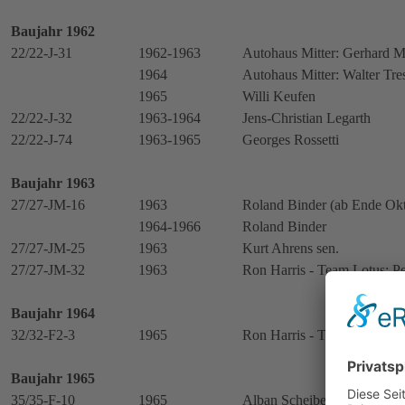
Baujahr 1962
22/22-J-31
1962-1963
Autohaus Mitter: Gerhard Mi
1964
Autohaus Mitter: Walter Tre
1965
Willi Keufen
22/22-J-32
1963-1964
Jens-Christian Legarth
22/22-J-74
1963-1965
Georges Rossetti
Baujahr 1963
27/27-JM-16
1963
Roland Binder (ab Ende Ok
1964-1966
Roland Binder
27/27-JM-25
1963
Kurt Ahrens sen.
27/27-JM-32
1963
Ron Harris - Team Lotus: Pe
Baujahr 1964
32/32-F2-3
1965
Ron Harris - Team Lotus: P
Baujahr 1965
35/35-F-10
1965
Alban Scheiber