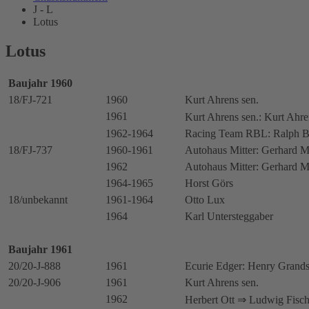
J - L
Lotus
Lotus
Baujahr 1960
18/FJ-721
1960
Kurt Ahrens sen.
1961
Kurt Ahrens sen.: Kurt Ahr
1962-1964
Racing Team RBL: Ralph Bu
18/FJ-737
1960-1961
Autohaus Mitter: Gerhard Mi
1962
Autohaus Mitter: Gerhard Mi
1964-1965
Horst Görs
18/unbekannt
1961-1964
Otto Lux
1964
Karl Untersteggaber
Baujahr 1961
20/20-J-888
1961
Ecurie Edger: Henry Grands
20/20-J-906
1961
Kurt Ahrens sen.
1962
Herbert Ott ⇒ Ludwig Fisch