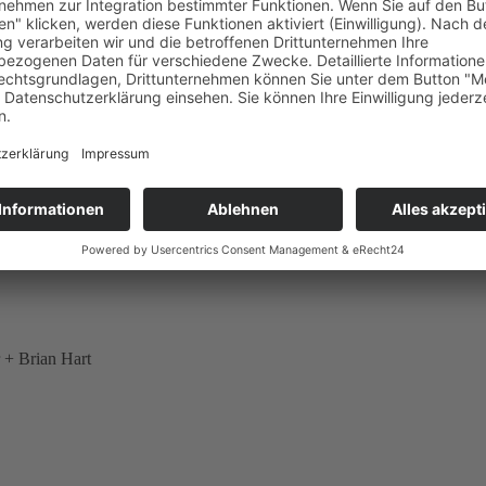
Jochen Neerpasch
Karl von Wendt
ge
 + Brian Hart