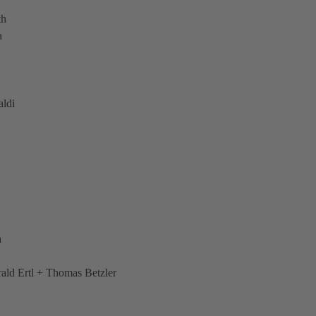
th
a
aldi
a
ld Ertl + Thomas Betzler