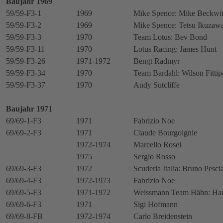
Baujahr 1969
59/59-F3-1
1969
Mike Spence: Mike Beckwi
59/59-F3-2
1969
Mike Spence: Tetsu Ikuzaw
59/59-F3-3
1970
Team Lotus: Bev Bond
59/59-F3-11
1970
Lotus Racing: James Hunt
59/59-F3-26
1971-1972
Bengt Radmyr
59/59-F3-34
1970
Team Bardahl: Wilson Fittip
59/59-F3-37
1970
Andy Sutcliffe
Baujahr 1971
69/69-1-F3
1971
Fabrizio Noe
69/69-2-F3
1971
Claude Bourgoignie
1972-1974
Marcello Rosei
1975
Sergio Rosso
69/69-3-F3
1972
Scuderia Italia: Bruno Pesci
69/69-4-F3
1972-1973
Fabrizio Noe
69/69-5-F3
1971-1972
Weissmann Team Hähn: Hara
69/69-6-F3
1971
Sigi Hofmann
69/69-8-FB
1972-1974
Carlo Breidenstein