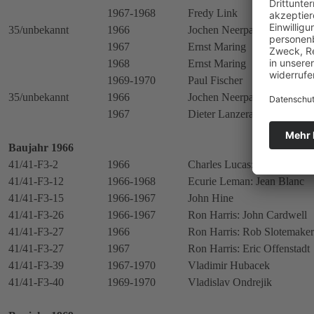
1967-1968
Fredy Link
35/unbekannt
1966
Jochen Neerpasch Racing: 
1967
Ernst Maring
1968
Ernst Maring
1969-1970
Paul Fischer
35/unbekannt
1966
Jochen Neerpasch Racing: 
1967
Dieter Lanzerath
Baujahr 1966
41/41-F3-2
1966
Charles Lucas: Piers Coura
41/41-F3-12
1966-1968
Ecurie Leman: Jean Blanc
41/41-F3-15
1966-1967
John Hine
41/41-F3-26
1966-1967
Ron Harris: John Cardwell
41/41-F3-27
1966
Ron Harris: Rob Slotemaker
41/41-F3-27
1967
Ron Harris: Eric Offenstadt
41/41-F3-39
1967-1970
Vladimir Hubacek
41/41-F3-40
1969-1970
Vladislav Ondrejik