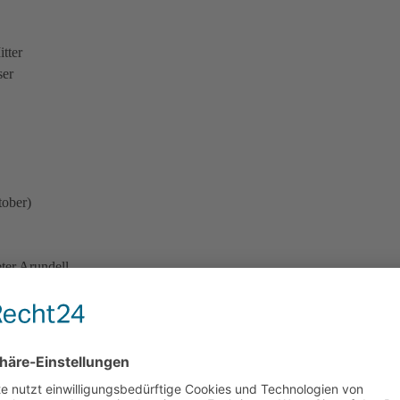
tter
ser
tober)
ter Arundell
eter Revson