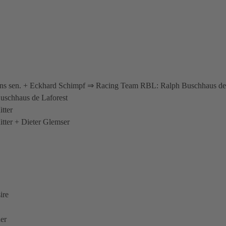
ens sen. + Eckhard Schimpf ⇒ Racing Team RBL: Ralph Buschhaus de
schhaus de Laforest
tter
tter + Dieter Glemser
ire
er