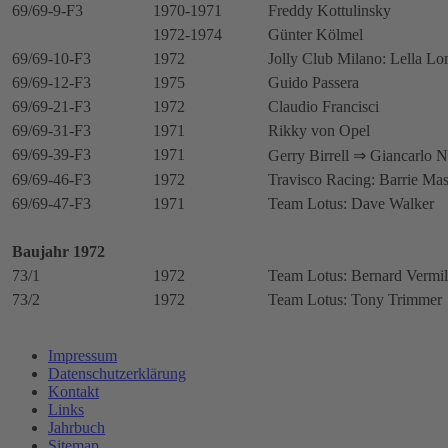
69/69-9-F3
1970-1971
Freddy Kottulinsky
1972-1974
Günter Kölmel
69/69-10-F3
1972
Jolly Club Milano: Lella Lo
69/69-12-F3
1975
Guido Passera
69/69-21-F3
1972
Claudio Francisci
69/69-31-F3
1971
Rikky von Opel
69/69-39-F3
1971
Gerry Birrell ⇒ Giancarlo 
69/69-46-F3
1972
Travisco Racing: Barrie Ma
69/69-47-F3
1971
Team Lotus: Dave Walker
Baujahr 1972
73/1
1972
Team Lotus: Bernard Vermil
73/2
1972
Team Lotus: Tony Trimmer
Impressum
Datenschutzerklärung
Kontakt
Links
Jahrbuch
Sitemap