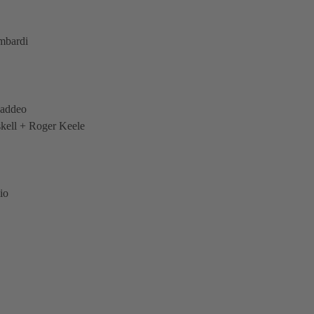
mbardi
Naddeo
skell + Roger Keele
io