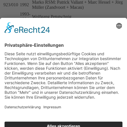
Marko RSM: Patrick Vallant + Marc Hessel + Jörg
923/010
1992
Müller (Zandvoort + Macau)
1993-
Wolfgang Petutschnig
1994
Marko RSM: Claudia Hürtgen + Peter Wieser +
923/011
1992
Emmanuel Clerico (Macau)
Racing Team Aberer: Günter Aberer + Claudia
1993
Kreuzsaler + Hans Egger-Richter
Malte Bongers Motorsport: Jörg Müller + Franz
923/014
1992
Binder
Malte Bongers Motorsport: Danny Pfeil + Franz
1993
Binder + Andreas Reiter
923/016
1992
Malte Bongers Motorsport: N.N.
Baujahr 1993
933/015
1993
Peter Zakowski Racing: Thomas Wöhrle
Impressum
Datenschutzerklärung
Kontakt
Links