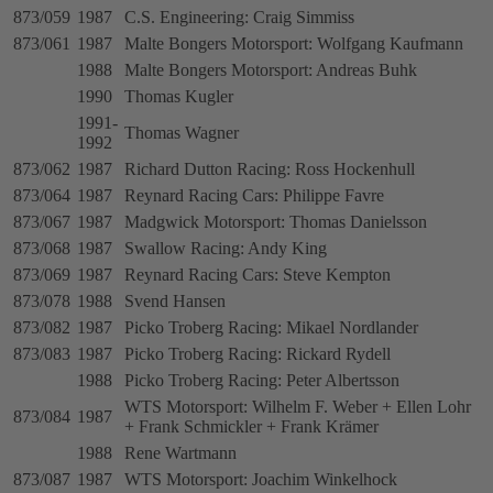
873/059
1987
C.S. Engineering: Craig Simmiss
873/061
1987
Malte Bongers Motorsport: Wolfgang Kaufmann
1988
Malte Bongers Motorsport: Andreas Buhk
1990
Thomas Kugler
1991-
Thomas Wagner
1992
873/062
1987
Richard Dutton Racing: Ross Hockenhull
873/064
1987
Reynard Racing Cars: Philippe Favre
873/067
1987
Madgwick Motorsport: Thomas Danielsson
873/068
1987
Swallow Racing: Andy King
873/069
1987
Reynard Racing Cars: Steve Kempton
873/078
1988
Svend Hansen
873/082
1987
Picko Troberg Racing: Mikael Nordlander
873/083
1987
Picko Troberg Racing: Rickard Rydell
1988
Picko Troberg Racing: Peter Albertsson
WTS Motorsport: Wilhelm F. Weber + Ellen Lohr
873/084
1987
+ Frank Schmickler + Frank Krämer
1988
Rene Wartmann
873/087
1987
WTS Motorsport: Joachim Winkelhock