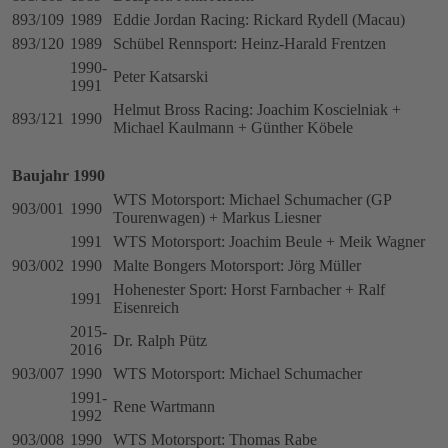
893/109
1989
Eddie Jordan Racing: Rickard Rydell (Macau)
893/120
1989
Schübel Rennsport: Heinz-Harald Frentzen
1990-
Peter Katsarski
1991
Helmut Bross Racing: Joachim Koscielniak +
893/121
1990
Michael Kaulmann + Günther Köbele
Baujahr 1990
WTS Motorsport: Michael Schumacher (GP
903/001
1990
Tourenwagen) + Markus Liesner
1991
WTS Motorsport: Joachim Beule + Meik Wagner
903/002
1990
Malte Bongers Motorsport: Jörg Müller
Hohenester Sport: Horst Farnbacher + Ralf
1991
Eisenreich
2015-
Dr. Ralph Pütz
2016
903/007
1990
WTS Motorsport: Michael Schumacher
1991-
Rene Wartmann
1992
903/008
1990
WTS Motorsport: Thomas Rabe