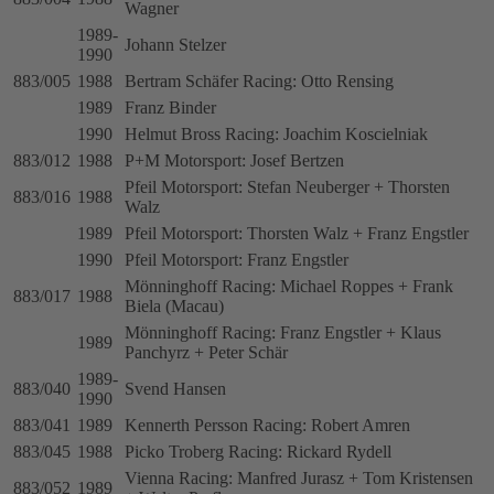
Wagner
1989-
Johann Stelzer
1990
883/005
1988
Bertram Schäfer Racing: Otto Rensing
1989
Franz Binder
1990
Helmut Bross Racing: Joachim Koscielniak
883/012
1988
P+M Motorsport: Josef Bertzen
Pfeil Motorsport: Stefan Neuberger + Thorsten
883/016
1988
Walz
1989
Pfeil Motorsport: Thorsten Walz + Franz Engstler
1990
Pfeil Motorsport: Franz Engstler
Mönninghoff Racing: Michael Roppes + Frank
883/017
1988
Biela (Macau)
Mönninghoff Racing: Franz Engstler + Klaus
1989
Panchyrz + Peter Schär
1989-
883/040
Svend Hansen
1990
883/041
1989
Kennerth Persson Racing: Robert Amren
883/045
1988
Picko Troberg Racing: Rickard Rydell
Vienna Racing: Manfred Jurasz + Tom Kristensen
883/052
1989