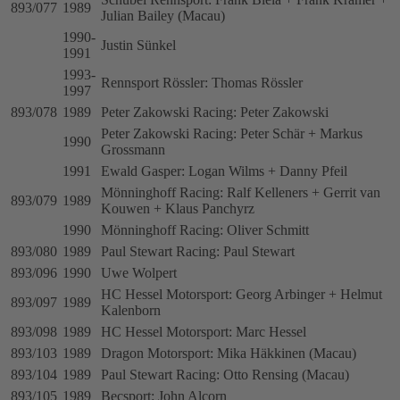
893/077
1989
Julian Bailey (Macau)
1990-
Justin Sünkel
1991
1993-
Rennsport Rössler: Thomas Rössler
1997
893/078
1989
Peter Zakowski Racing: Peter Zakowski
Peter Zakowski Racing: Peter Schär + Markus
1990
Grossmann
1991
Ewald Gasper: Logan Wilms + Danny Pfeil
Mönninghoff Racing: Ralf Kelleners + Gerrit van
893/079
1989
Kouwen + Klaus Panchyrz
1990
Mönninghoff Racing: Oliver Schmitt
893/080
1989
Paul Stewart Racing: Paul Stewart
893/096
1990
Uwe Wolpert
HC Hessel Motorsport: Georg Arbinger + Helmut
893/097
1989
Kalenborn
893/098
1989
HC Hessel Motorsport: Marc Hessel
893/103
1989
Dragon Motorsport: Mika Häkkinen (Macau)
893/104
1989
Paul Stewart Racing: Otto Rensing (Macau)
893/105
1989
Becsport: John Alcorn