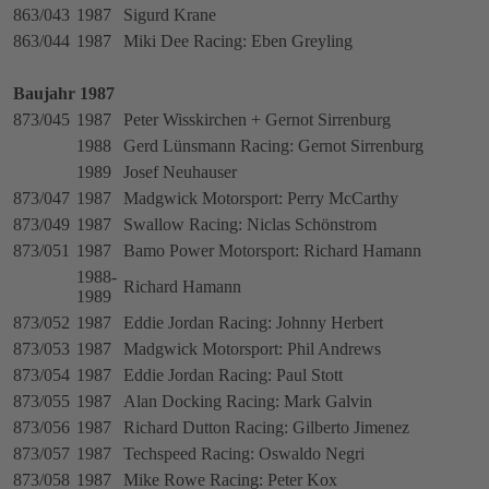
863/043
1987
Sigurd Krane
863/044
1987
Miki Dee Racing: Eben Greyling
Baujahr 1987
873/045
1987
Peter Wisskirchen + Gernot Sirrenburg
1988
Gerd Lünsmann Racing: Gernot Sirrenburg
1989
Josef Neuhauser
873/047
1987
Madgwick Motorsport: Perry McCarthy
873/049
1987
Swallow Racing: Niclas Schönstrom
873/051
1987
Bamo Power Motorsport: Richard Hamann
1988-
Richard Hamann
1989
873/052
1987
Eddie Jordan Racing: Johnny Herbert
873/053
1987
Madgwick Motorsport: Phil Andrews
873/054
1987
Eddie Jordan Racing: Paul Stott
873/055
1987
Alan Docking Racing: Mark Galvin
873/056
1987
Richard Dutton Racing: Gilberto Jimenez
873/057
1987
Techspeed Racing: Oswaldo Negri
873/058
1987
Mike Rowe Racing: Peter Kox