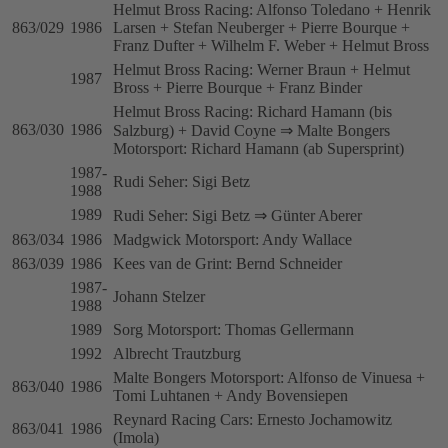
Helmut Bross Racing: Alfonso Toledano + Henrik
863/029
1986
Larsen + Stefan Neuberger + Pierre Bourque +
Franz Dufter + Wilhelm F. Weber + Helmut Bross
Helmut Bross Racing: Werner Braun + Helmut
1987
Bross + Pierre Bourque + Franz Binder
Helmut Bross Racing: Richard Hamann (bis
863/030
1986
Salzburg) + David Coyne ⇒ Malte Bongers
Motorsport: Richard Hamann (ab Supersprint)
1987-
Rudi Seher: Sigi Betz
1988
1989
Rudi Seher: Sigi Betz ⇒ Günter Aberer
863/034
1986
Madgwick Motorsport: Andy Wallace
863/039
1986
Kees van de Grint: Bernd Schneider
1987-
Johann Stelzer
1988
1989
Sorg Motorsport: Thomas Gellermann
1992
Albrecht Trautzburg
Malte Bongers Motorsport: Alfonso de Vinuesa +
863/040
1986
Tomi Luhtanen + Andy Bovensiepen
Reynard Racing Cars: Ernesto Jochamowitz
863/041
1986
(Imola)