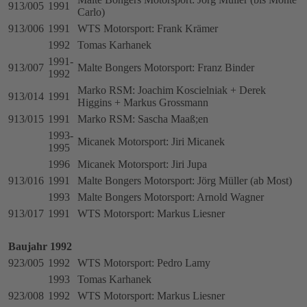
913/005
1991
Carlo)
913/006
1991
WTS Motorsport: Frank Krämer
1992
Tomas Karhanek
1991-
913/007
Malte Bongers Motorsport: Franz Binder
1992
Marko RSM: Joachim Koscielniak + Derek
913/014
1991
Higgins + Markus Grossmann
913/015
1991
Marko RSM: Sascha Maaß;en
1993-
Micanek Motorsport: Jiri Micanek
1995
1996
Micanek Motorsport: Jiri Jupa
913/016
1991
Malte Bongers Motorsport: Jörg Müller (ab Most)
1993
Malte Bongers Motorsport: Arnold Wagner
913/017
1991
WTS Motorsport: Markus Liesner
Baujahr 1992
923/005
1992
WTS Motorsport: Pedro Lamy
1993
Tomas Karhanek
923/008
1992
WTS Motorsport: Markus Liesner