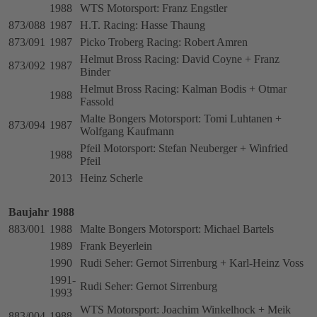
1988
WTS Motorsport: Franz Engstler
873/088
1987
H.T. Racing: Hasse Thaung
873/091
1987
Picko Troberg Racing: Robert Amren
Helmut Bross Racing: David Coyne + Franz
873/092
1987
Binder
Helmut Bross Racing: Kalman Bodis + Otmar
1988
Fassold
Malte Bongers Motorsport: Tomi Luhtanen +
873/094
1987
Wolfgang Kaufmann
Pfeil Motorsport: Stefan Neuberger + Winfried
1988
Pfeil
2013
Heinz Scherle
Baujahr 1988
883/001
1988
Malte Bongers Motorsport: Michael Bartels
1989
Frank Beyerlein
1990
Rudi Seher: Gernot Sirrenburg + Karl-Heinz Voss
1991-
Rudi Seher: Gernot Sirrenburg
1993
WTS Motorsport: Joachim Winkelhock + Meik
883/004
1988