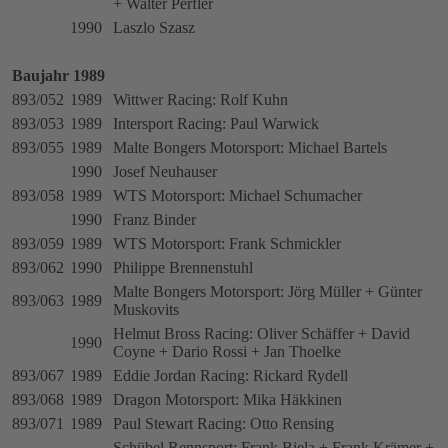
+ Walter Perfler
1990
Laszlo Szasz
Baujahr 1989
893/052
1989
Wittwer Racing: Rolf Kuhn
893/053
1989
Intersport Racing: Paul Warwick
893/055
1989
Malte Bongers Motorsport: Michael Bartels
1990
Josef Neuhauser
893/058
1989
WTS Motorsport: Michael Schumacher
1990
Franz Binder
893/059
1989
WTS Motorsport: Frank Schmickler
893/062
1990
Philippe Brennenstuhl
Malte Bongers Motorsport: Jörg Müller + Günter
893/063
1989
Muskovits
Helmut Bross Racing: Oliver Schäffer + David
1990
Coyne + Dario Rossi + Jan Thoelke
893/067
1989
Eddie Jordan Racing: Rickard Rydell
893/068
1989
Dragon Motorsport: Mika Häkkinen
893/071
1989
Paul Stewart Racing: Otto Rensing
Schübel Rennsport: Frank Biela + Frank Krämer +