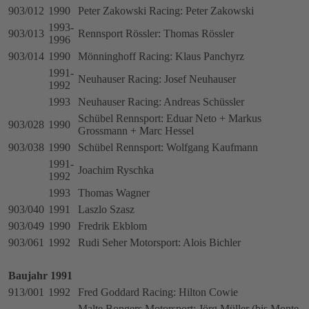
903/012
1990
Peter Zakowski Racing: Peter Zakowski
1993-
903/013
Rennsport Rössler: Thomas Rössler
1996
903/014
1990
Mönninghoff Racing: Klaus Panchyrz
1991-
Neuhauser Racing: Josef Neuhauser
1992
1993
Neuhauser Racing: Andreas Schüssler
Schübel Rennsport: Eduar Neto + Markus
903/028
1990
Grossmann + Marc Hessel
903/038
1990
Schübel Rennsport: Wolfgang Kaufmann
1991-
Joachim Ryschka
1992
1993
Thomas Wagner
903/040
1991
Laszlo Szasz
903/049
1990
Fredrik Ekblom
903/061
1992
Rudi Seher Motorsport: Alois Bichler
Baujahr 1991
913/001
1992
Fred Goddard Racing: Hilton Cowie
Malte Bongers Motorsport: Jörg Müller (bis Monte