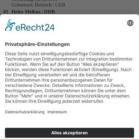
Geburtsort: Biebrich / GER
81
Heinz Melkus / DDR
Heinz Melkus
Melkus Post JAP
Geburtstag: 20.04.1928
Geburtsort: Dresden / DDR
82
Siegfried Seifert / DDR
Siegfried Seifert
Ortschitt-Eigenbau BMW
Geburtstag: 28.04.1921
Geburtsort: Dresden / DDR
95
Kurt Ahrens sen. / GER
Kurt Ahrens sen.
Cooper T42 Norton
Geburtstag: 06.10.1908
Geburtsort: Hildesheim /
GER
Impressum
Datenschutzerklärung
Kontakt
Links
Jahrbuch