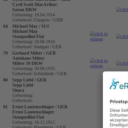
Cyril Scott-MacArthur
Saxon DKW
Geburtstag: 18.04.1914
Geburtsort: Glasgow / GBR
64
Michael May / SUI
Michael May
Stanguellini Fiat
Geburtstag: 18.08.1934
Geburtsort: Stuttgart / GER
79
Gerhard Mitter / GER
Autohaus Mitter
Mitter 59 DKW
Geburtstag: 30.08.1935
Geburtsort: Schönlinde / GER
80
Sepp Liebl / GER
Sepp Liebl
Simca
Geburtstag:
Geburtsort:
81
Ernst Lautenschlager / GER
Ernst Lautenschlager
Stanguellini Fiat
Geburtstag: 16.12.1912
Geburtsort: Mannheim / GER