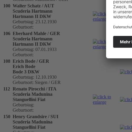
100
Walter Schatz / AUT
Scuderia Hartmann
Hartmann II DKW
Geburtstag: 23.12.1930
Geburtsort:
106
Eberhard Mahle / GER
Scuderia Hartmann
Hartmann II DKW
Geburtstag: 07.01.1933
Geburtsort:
108
Erich Bode / GER
Erich Bode
Bode 3 DKW
Geburtstag: 12.10.1930
Geburtsort: Siegen / GER
112
Renato Pirocchi / ITA
Scuderia Madunina
Stanguellini Fiat
Geburtstag:
Geburtsort:
150
Henry Grandsire / SUI
Scuderia Madunina
Stanguellini Fiat