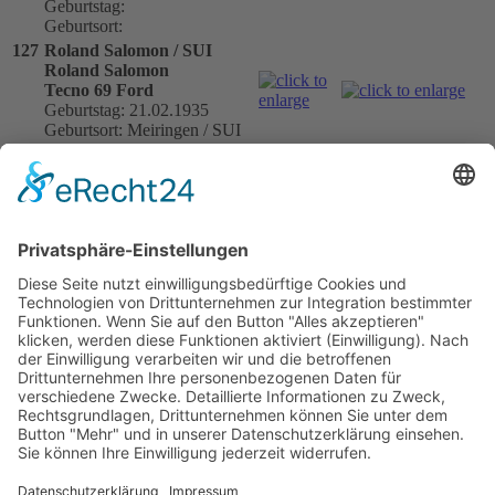
Geburtstag:
Geburtsort:
127
Roland Salomon / SUI
Roland Salomon
Tecno 69 Ford
Geburtstag: 21.02.1935
Geburtsort: Meiringen / SUI
128
Peter Korda / SUI
Peter Korda
Brabham BT21 Ford
Geburtstag:
Geburtsort:
129
Arthur Frischknecht / SUI
Arthur Frischknecht
Merlyn Mk10 Ford
Geburtstag: 30.05.1936
Geburtsort: Winterthur / SUI
130
Taisto Saaria / FIN
Taisto Saaria
Brabham BT15 BMW
Geburtstag:
Geburtsort: