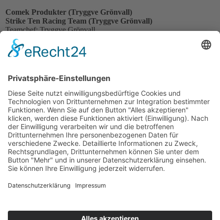
Comek Produkter (Tryggve Grönvall)
Strike Ten Racing Team (Tryggve Grönvall)
Teamchef: Tryggve Grönvall
42
Tryggve Grönvall / SWE
Ralt RT1 Toyota
Geburtstag: 30.03.1951
Geburtsort:
Scuderia Calanda (Jakob Bordoli)
Teamchef: Jakob Bordoli
4
Jakob Bordoli / SUI
Ralt RT1 Toyota
Geburtstag: 28.05.1954
Geburtsort: Schiers / SUI
Impressum
Datenschutzerklärung
Kontakt
Links