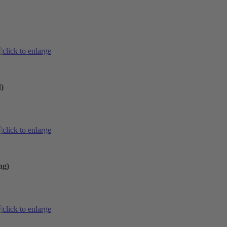
)
ng)