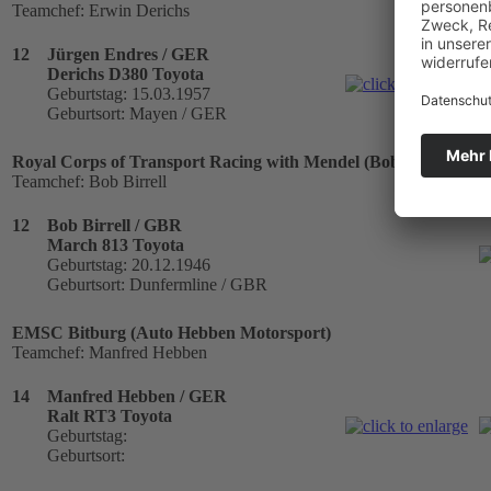
Teamchef: Erwin Derichs
12
Jürgen Endres / GER
Derichs D380 Toyota
Geburtstag: 15.03.1957
Geburtsort: Mayen / GER
Royal Corps of Transport Racing with Mendel (Bob Birrell)
Teamchef: Bob Birrell
12
Bob Birrell / GBR
March 813 Toyota
Geburtstag: 20.12.1946
Geburtsort: Dunfermline / GBR
EMSC Bitburg (Auto Hebben Motorsport)
Teamchef: Manfred Hebben
14
Manfred Hebben / GER
Ralt RT3 Toyota
Geburtstag:
Geburtsort: