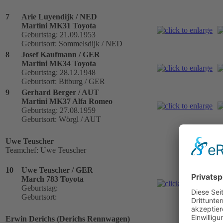
7
Arie Luyendijk / NED
Martini MK31 Toyota
Geburtstag: 21.09.1953
Geburtsort: Sommelsdijk / NED
8
Josef Kaufmann / GER
Martini MK34 Toyota
Geburtstag: 28.12.1948
Geburtsort: Bitburg / GER
9
Gerhard Berger / AUT
Martini MK37 Alfa Romeo
Geburtstag: 27.08.1959
Geburtsort: Wörgl / AUT
Uwe Teuscher
Teamchef: Uwe Teuscher
10
Uwe Teuscher / GER
March 783 Toyota
Geburtstag:
Geburtsort:
Erwin Derichs (Derichs Rennwagen)