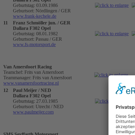
Geburtstag: 03.09.1986
Geburtsort: Nördlingen / GER
www.frank-kechele.de
11
Franz Schmöller jun. / GER
Dallara F302 Opel
Geburtstag: 08.01.1982
Geburtsort: Passau / GER
www.fs-motorsport.de
Van Amersfoort Racing
Teamchef: Frits van Amersfoort
Teammanager: Frits van Amersfoort
www.vanamersfoortracing.nl
12
Paul Meijer / NED
Dallara F302 Opel
Geburtstag: 27.03.1985
Geburtsort: Utrecht / NED
www.paulmeijer.com
SMS Seyffarth Motorsport