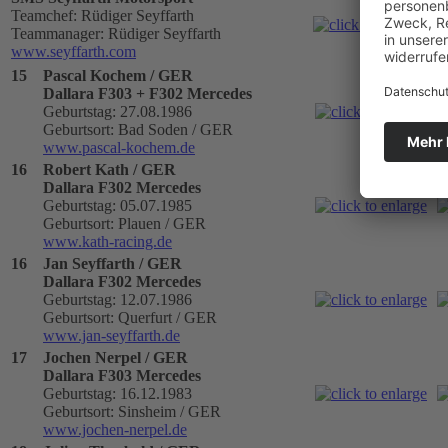
Teamchef: Rüdiger Seyffarth
Teammanager: Rüdiger Seyffarth
www.seyffarth.com
15
Pascal Kochem / GER
Dallara F303 + F302 Mercedes
Geburtstag: 27.08.1986
Geburtsort: Bad Soden / GER
www.pascal-kochem.de
16
Robert Kath / GER
Dallara F302 Mercedes
Geburtstag: 05.07.1985
Geburtsort: Plauen / GER
www.kath-racing.de
16
Jan Seyffarth / GER
Dallara F302 Mercedes
Geburtstag: 12.07.1986
Geburtsort: Querfurt / GER
www.jan-seyffarth.de
17
Jochen Nerpel / GER
Dallara F303 Mercedes
Geburtstag: 16.12.1983
Geburtsort: Sinsheim / GER
www.jochen-nerpel.de