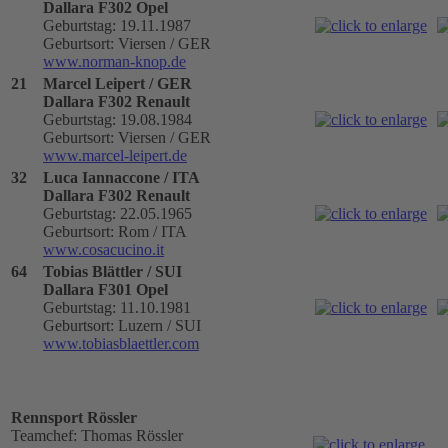
Dallara F302 Opel
Geburtstag: 19.11.1987
Geburtsort: Viersen / GER
www.norman-knop.de
21
Marcel Leipert / GER
Dallara F302 Renault
Geburtstag: 19.08.1984
Geburtsort: Viersen / GER
www.marcel-leipert.de
32
Luca Iannaccone / ITA
Dallara F302 Renault
Geburtstag: 22.05.1965
Geburtsort: Rom / ITA
www.cosacucino.it
64
Tobias Blättler / SUI
Dallara F301 Opel
Geburtstag: 11.10.1981
Geburtsort: Luzern / SUI
www.tobiasblaettler.com
Rennsport Rössler
Teamchef: Thomas Rössler