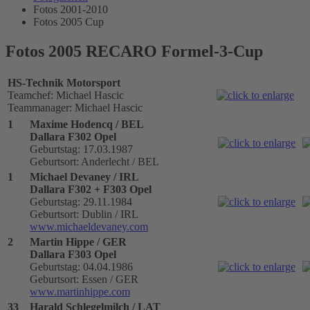
Fotos 2001-2010
Fotos 2005 Cup
Fotos 2005 RECARO Formel-3-Cup
HS-Technik Motorsport
Teamchef: Michael Hascic
Teammanager: Michael Hascic
1
Maxime Hodencq / BEL
Dallara F302 Opel
Geburtstag: 17.03.1987
Geburtsort: Anderlecht / BEL
1
Michael Devaney / IRL
Dallara F302 + F303 Opel
Geburtstag: 29.11.1984
Geburtsort: Dublin / IRL
www.michaeldevaney.com
2
Martin Hippe / GER
Dallara F303 Opel
Geburtstag: 04.04.1986
Geburtsort: Essen / GER
www.martinhippe.com
33
Harald Schlegelmilch / LAT