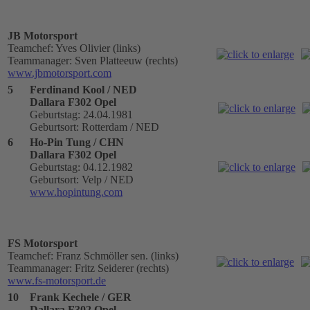
JB Motorsport
Teamchef: Yves Olivier (links)
Teammanager: Sven Platteeuw (rechts)
www.jbmotorsport.com
5
Ferdinand Kool / NED
Dallara F302 Opel
Geburtstag: 24.04.1981
Geburtsort: Rotterdam / NED
6
Ho-Pin Tung / CHN
Dallara F302 Opel
Geburtstag: 04.12.1982
Geburtsort: Velp / NED
www.hopintung.com
FS Motorsport
Teamchef: Franz Schmöller sen. (links)
Teammanager: Fritz Seiderer (rechts)
www.fs-motorsport.de
10
Frank Kechele / GER
Dallara F302 Opel