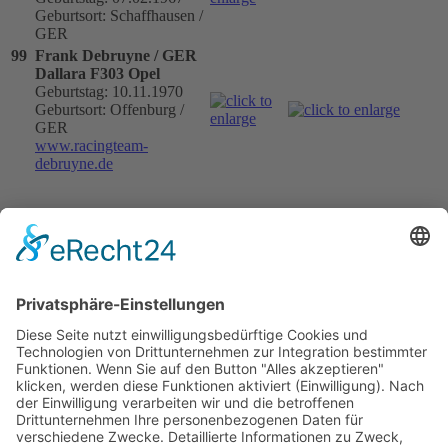
Geburtsort: Schaffhausen /
GER
99
Frank Debruyne / GER
Dallara F303 Opel
Geburtstag: 10.11.1970
Geburtsort: Offenburg /
GER
www.racingteam-
debruyne.de
Jo Zeller Racing (Amweg
Motorsport)
CR Racing Team (Amweg
Motorsport)
Teamchef: Fredy Amweg
Teammanager: Fredy Amweg
www.amweg-motorsport.ch
85
Thomas Amweg / SUI
Dallara F305 Mercedes
Geburtstag: 09.01.1985
Geburtsort: Ammerswil /
SUI