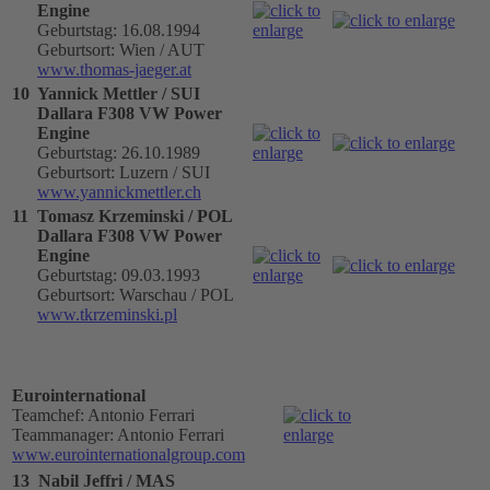
Engine
Geburtstag: 16.08.1994
Geburtsort: Wien / AUT
www.thomas-jaeger.at
10
Yannick Mettler / SUI
Dallara F308 VW Power
Engine
Geburtstag: 26.10.1989
Geburtsort: Luzern / SUI
www.yannickmettler.ch
11
Tomasz Krzeminski / POL
Dallara F308 VW Power
Engine
Geburtstag: 09.03.1993
Geburtsort: Warschau / POL
www.tkrzeminski.pl
Eurointernational
Teamchef: Antonio Ferrari
Teammanager: Antonio Ferrari
www.eurointernationalgroup.com
13
Nabil Jeffri / MAS